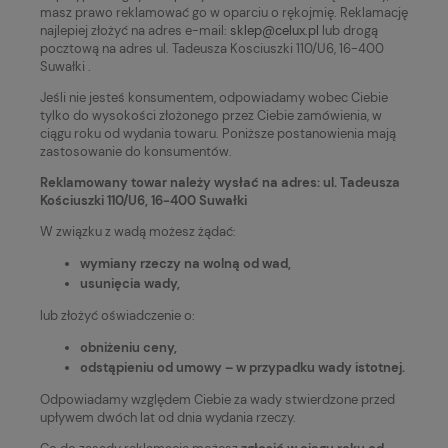
masz prawo reklamować go w oparciu o rękojmię. Reklamację
najlepiej złożyć na adres e-mail:
sklep@celux.pl
lub drogą
pocztową na adres ul. Tadeusza Kosciuszki 110/U6, 16-400
Suwałki .
Jeśli nie jesteś konsumentem, odpowiadamy wobec Ciebie
tylko do wysokości złożonego przez Ciebie zamówienia, w
ciągu roku od wydania towaru. Poniższe postanowienia mają
zastosowanie do konsumentów.
Reklamowany towar należy wysłać na adres: ul. Tadeusza
Kościuszki 110/U6, 16-400 Suwałki
W związku z wadą możesz żądać:
wymiany rzeczy na wolną od wad,
usunięcia wady,
lub złożyć oświadczenie o:
obniżeniu ceny,
odstąpieniu od umowy – w przypadku wady istotnej.
Odpowiadamy względem Ciebie za wady stwierdzone przed
upływem dwóch lat od dnia wydania rzeczy.