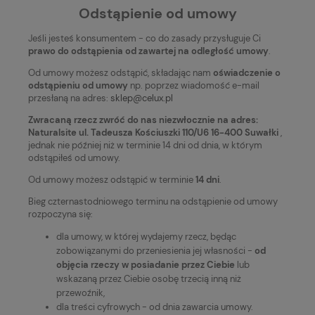
Odstąpienie od umowy
Jeśli jesteś konsumentem - co do zasady przysługuje Ci
prawo do odstąpienia od zawartej na odległość umowy
.
Od umowy możesz odstąpić, składając nam
oświadczenie o
odstąpieniu od umowy
np. poprzez wiadomość e-mail
przesłaną na adres:
sklep@celux.pl
Zwracaną rzecz zwróć do nas niezwłocznie na adres:
Naturalsite ul. Tadeusza Kościuszki 110/U6 16-400 Suwałki
,
jednak nie później niż w terminie 14 dni od dnia, w którym
odstąpiłeś od umowy.
Od umowy możesz odstąpić w terminie
14 dni
.
Bieg czternastodniowego terminu na odstąpienie od umowy
rozpoczyna się:
dla umowy, w której wydajemy rzecz, będąc
zobowiązanymi do przeniesienia jej własności -
od
objęcia rzeczy w posiadanie przez Ciebie
lub
wskazaną przez Ciebie osobę trzecią inną niż
przewoźnik,
dla treści cyfrowych - od dnia zawarcia umowy.