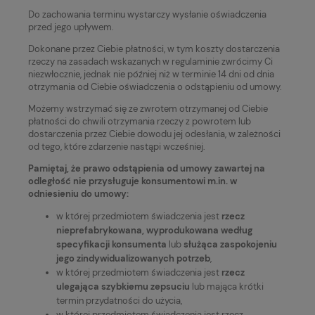
Do zachowania terminu wystarczy wysłanie oświadczenia
przed jego upływem.
Dokonane przez Ciebie płatności, w tym koszty dostarczenia
rzeczy na zasadach wskazanych w regulaminie zwrócimy Ci
niezwłocznie, jednak nie później niż w terminie 14 dni od dnia
otrzymania od Ciebie oświadczenia o odstąpieniu od umowy.
Możemy wstrzymać się ze zwrotem otrzymanej od Ciebie
płatności do chwili otrzymania rzeczy z powrotem lub
dostarczenia przez Ciebie dowodu jej odesłania, w zależności
od tego, które zdarzenie nastąpi wcześniej.
Pamiętaj, że prawo odstąpienia od umowy zawartej na
odległość nie przysługuje konsumentowi m.in. w
odniesieniu do umowy:
w której przedmiotem świadczenia jest
rzecz
nieprefabrykowana, wyprodukowana według
specyfikacji konsumenta
lub
służąca zaspokojeniu
jego zindywidualizowanych potrzeb
,
w której przedmiotem świadczenia jest
rzecz
ulegająca szybkiemu zepsuciu
lub mająca krótki
termin przydatności do użycia,
w której przedmiotem świadczenia jest rzecz