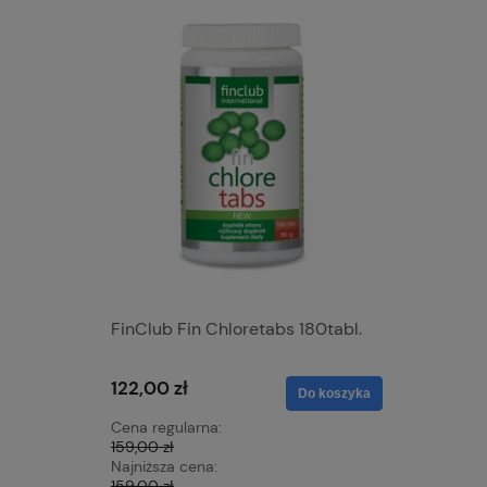
FinClub Fin Chloretabs 180tabl.
Finclub 
122,00 zł
229,00 
Do koszyka
Cena regularna:
Cena regu
159,00 zł
303,00 zł
Najniższa cena:
Najniższa 
159,00 zł
303,00 zł