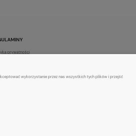
GULAMINY
tyka prywatności
lamin sklepu
lamin programu lojalnościowego
kceptować wykorzystanie przez nas wszystkich tych plików i przejść
wienia plików cookies