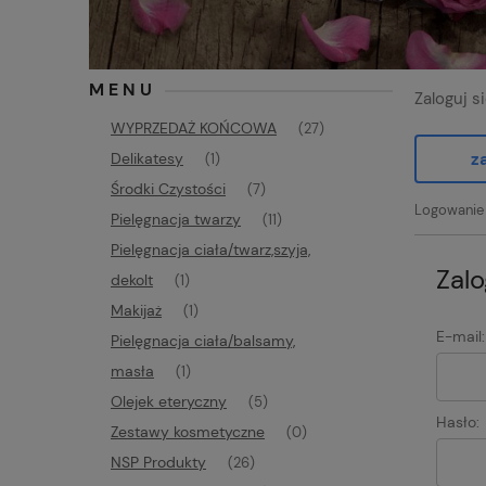
MENU
Zaloguj s
WYPRZEDAŻ KOŃCOWA
(27)
z
Delikatesy
(1)
Środki Czystości
(7)
Logowanie 
Pielęgnacja twarzy
(11)
Pielęgnacja ciała/twarz,szyja,
Zalo
dekolt
(1)
Makijaż
(1)
E-mail:
Pielęgnacja ciała/balsamy,
masła
(1)
Olejek eteryczny
(5)
Hasło:
Zestawy kosmetyczne
(0)
NSP Produkty
(26)