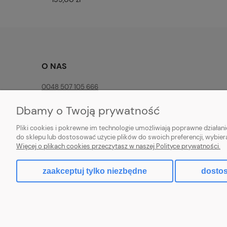
O NAS
0048 507 105 666
O firmie
Dbamy o Twoją prywatność
Adres Email
Pliki cookies i pokrewne im technologie umożliwiają poprawne działa
Kontakt i dane firmy
do sklepu lub dostosować użycie plików do swoich preferencji, wybier
Więcej o plikach cookies przeczytasz w naszej Polityce prywatności.
zaakceptuj tylko niezbędne
dostos