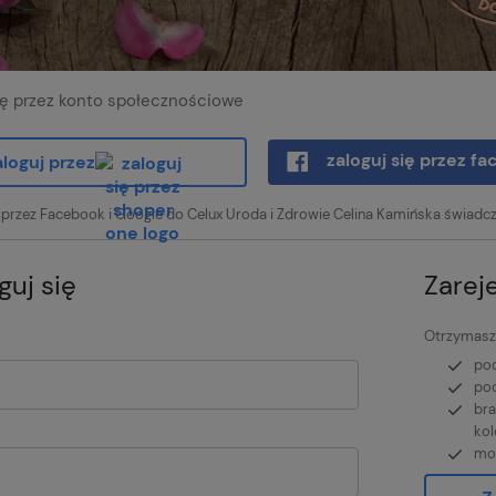
ię przez konto społecznościowe
zaloguj się przez f
aloguj przez
przez Facebook i Google do Celux Uroda i Zdrowie Celina Kamińska świadcz
guj się
Zareje
Otrzymasz 
pod
pod
bra
kol
moż