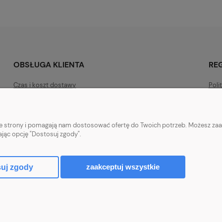
OBSŁUGA KLIENTA
RE
Czas i koszt dostawy
Poli
Metody płatności
Regu
Konto bankowe do wpłat
Regu
nie strony i pomagają nam dostosować ofertę do Twoich potrzeb. Możesz zaa
Odstąpienie od umowy
Usta
ając opcję "Dostosuj zgody".
Zwroty i reklamacje
zaakceptuj wszystkie
uj zgody
Sklep internetowy Shoper.pl