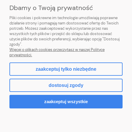
Dbamy o Twoją prywatność
O NAS
Pliki cookies i pokrewne im technologie umożliwiają poprawne
działanie strony i pomagają nam dostosować ofertę do Twoich
potrzeb. Możesz zaakceptować wykorzystanie przez nas
OBSŁUGA KLIENTA
wszystkich tych plików i przejść do sklepu lub dostosować
użycie plików do swoich preferencji, wybierając opcję "Dostosuj
REGULAMINY
zgody".
Więcej o plikach cookies przeczytasz w naszej Polityce
prywatności.
zaakceptuj tylko niezbędne
pokaż pełną wersję strony
dostosuj zgody
Sklep internetowy Shoper.pl
zaakceptuj wszystkie